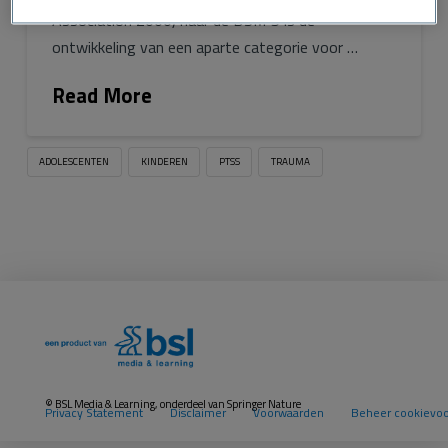
Association 2000) naar de DSM‑5 is de
ontwikkeling van een aparte categorie voor …
Read More
ADOLESCENTEN
KINDEREN
PTSS
TRAUMA
© BSL Media & Learning, onderdeel van
Springer Nature
Privacy Statement
Disclaimer
Voorwaarden
Beheer cookievo