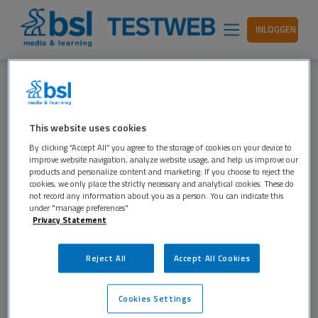
INLOGGEN
PTSS BIJ KINDEREN EN
This website uses cookies
JONGEREN EN
By clicking “Accept All” you agree to the storage of cookies on your device to
VERANDERINGEN IN DE DSM-5
improve website navigation, analyze website usage, and help us improve our
products and personalize content and marketing. If you choose to reject the
cookies, we only place the strictly necessary and analytical cookies. These do
BSL TESTWEB
5 JUNI 2020
PSYCHOLOGIE
not record any information about you as a person. You can indicate this
under "manage preferences"
In Kind en Adolescent, staat een uitgebreid artikel
Privacy Statement
van Drs. Rik Knipschild en Prof. dr. Ramón Lindauer
over PTSS bij kinderen en jongeren in de DSM-5.
Reject All
Accept All Cookies
De belangrijkste wijzigingen die besproken worden
in het artikel: Een van de belangrijkste wijzigingen
Cookies Settings
bij de overgang van DSM-IV (American Psychiatric