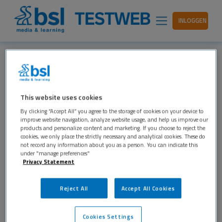
INLOGGEN
HELDERHEID VAN ZELFBEELD,
COMMUNICATIE MET OUDERS
This website uses cookies
EN INTERNALISERENDE
By clicking “Accept All” you agree to the storage of cookies on your device to
improve website navigation, analyze website usage, and help us improve our
PROBLEMEN IN DE
products and personalize content and marketing. If you choose to reject the
cookies, we only place the strictly necessary and analytical cookies. These do
ADOLESCENTIE
not record any information about you as a person. You can indicate this
under "manage preferences"
BSL TESTWEB
2 JULI 2020
Privacy Statement
ONDERWIJS
,
PSYCHOLOGIE
Reject All
Accept All Cookies
Het vormen van een helder en stabiel zelfbeeld is
een belangrijke ontwikkelingstaak die in de
Cookies Settings
adolescentieperiode centraal staat. Een helder