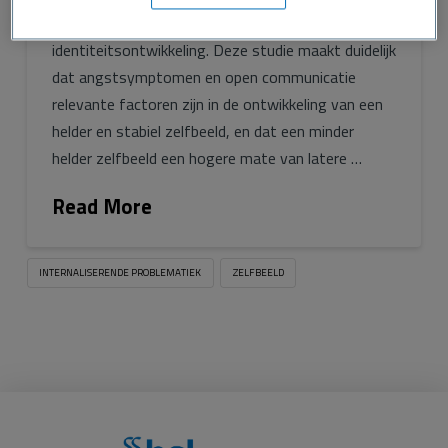
zelfbeeld hangt sterk samen met een gezonde
identiteitsontwikkeling. Deze studie maakt duidelijk
dat angstsymptomen en open communicatie
relevante factoren zijn in de ontwikkeling van een
helder en stabiel zelfbeeld, en dat een minder
helder zelfbeeld een hogere mate van latere …
Read More
INTERNALISERENDE PROBLEMATIEK
ZELFBEELD