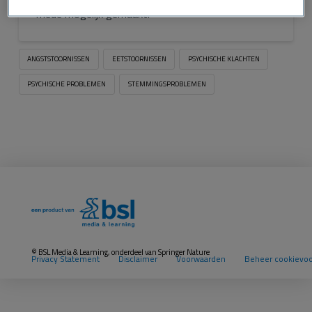
mede mogelijk gemaakt.
ANGSTSTOORNISSEN
EETSTOORNISSEN
PSYCHISCHE KLACHTEN
PSYCHISCHE PROBLEMEN
STEMMINGSPROBLEMEN
© BSL Media & Learning, onderdeel van
Springer Nature
Privacy Statement
Disclaimer
Voorwaarden
Beheer cookievo