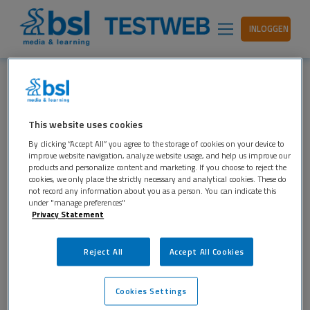
INLOGGEN
PSYCHISCHE KLACHTEN IN
This website uses cookies
VOORTGEZET ONDERWIJS
By clicking “Accept All” you agree to the storage of cookies on your device to
BESPREEKBAAR MAKEN
improve website navigation, analyze website usage, and help us improve our
products and personalize content and marketing. If you choose to reject the
cookies, we only place the strictly necessary and analytical cookies. These do
BSL TESTWEB
21 JUNI 2021
PSYCHOLOGIE
not record any information about you as a person. You can indicate this
under "manage preferences"
In het voortgezet onderwijs heeft 1 op de 5
Privacy Statement
jongeren angst- en stemmingsproblemen. Het is
belangrijk dat psychische klachten bespreekbaar
Reject All
Accept All Cookies
worden. Staatssecretaris Paul Blokhuis heeft
daarom namens het ministerie van VWS het
Cookies Settings
project Taboeiend van stichting Durf Te Vragen