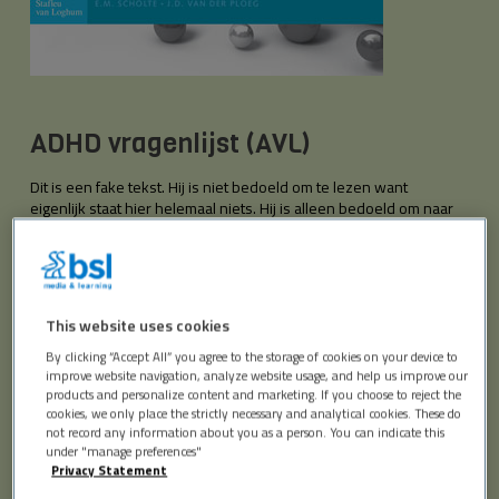
ADHD vragenlijst (AVL)
Dit is een fake tekst. Hij is niet bedoeld om te lezen want
eigenlijk staat hier helemaal niets. Hij is alleen bedoeld om naar
te kijken. Door deze tekst krijgt de lezer een indruk van de
typografie en de pagina indeling. En dat is de bedoeling want je
kunt met typografie enorm veel kanten uit. Daarom is het
belangrijk dat de keuze van het lettertype goed aansluit bij het
ontwerp en de uitstraling die het uiteindelijke produkt moet
This website uses cookies
hebben. Dat geldt voor de normale leestekst maar natuurlijk
ook in sterke mate voor de koppen, tussen koppen en
By clicking “Accept All” you agree to the storage of cookies on your device to
eventuele intro’s.
improve website navigation, analyze website usage, and help us improve our
products and personalize content and marketing. If you choose to reject the
cookies, we only place the strictly necessary and analytical cookies. These do
MEER INFORMATIE
not record any information about you as a person. You can indicate this
under "manage preferences"
Privacy Statement